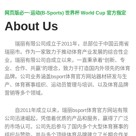
网页版必一·运动(B-Sports) 世界杯 World Cup 官方指定
About Us
瑞丽有限公司成立于2011年，总部位于中国云南省
瑞丽市。作为一家致力于推动体育产业发展的综合性企
业，瑞丽有限公司自成立以来，一直秉承着“创新、专
业、合作、共赢”的理念，致力于打造国内外领先的体育
品牌。公司业务涵盖
bsport体育官方网站
器材研发与生
产、体育赛事组织、运动员管理与培训、以及体育品牌
营销等多个领域。
自2011年成立以来，瑞丽
bsport体育官方网站
有限
公司迅速崛起，凭借着优质的产品和服务，赢得了广泛
的市场认可。公司先后参与了国内多个大型体育赛事的
组织与赞助，并与多个顶级体育品牌建立了长期合作关