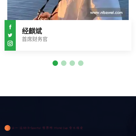
经麒斌
首席财务官