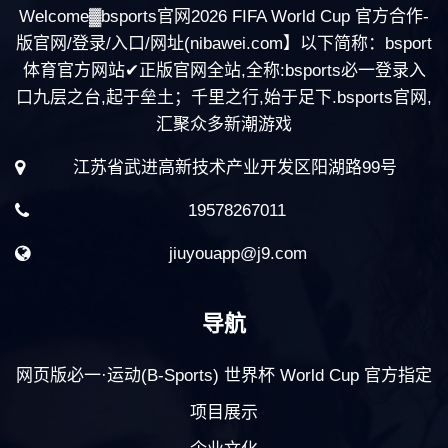
Welcome▓bsports官网2026 FIFA World Cup 官方合作-
版官网/登录/入口/网址(nibawei.com】以下简称：bsport
体育官方网站✔正版官网全站,全称:bsports必一登录入
口九层之台,起于垒土；千里之行,始于足下.bsports官网,
汇聚众多新潮游戏
江苏省武进高新技术产业开发区阳湖路99号
19578267011
jiuyouapp@j9.com
导航
网页版必一·运动(B-Sports) 世界杯 World Cup 官方指定
项目展示